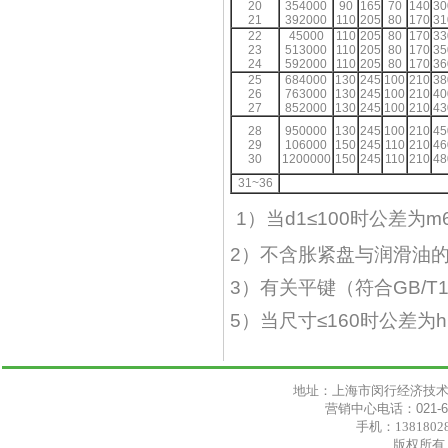
20
354000
90
165
70
140
30
21
392000
110
205
80
170
31
22
45000
110
205
80
170
33
23
513000
110
205
80
170
35
24
592000
110
205
80
170
36
25
684000
130
245
100
210
38
26
763000
130
245
100
210
40
27
852000
130
245
100
210
43
28
950000
130
245
100
210
45
29
106000
150
245
110
210
46
30
1200000
150
245
110
210
48
31~36
1
）当
d1
≤
100
时公差为
m
2
）不含胀紧盘与润滑油
3
）有关平键（符合
GB/T
5
）当尺寸≤
160
时公差为
h
地址：上海市闵行经济技术开发区民
营销中心电话：021-6450
手机：138180287
版权所有