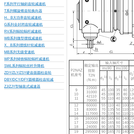
F系列平行轴斜齿轮减速机
T系列螺旋锥齿轮换向器
H、B大功率齿轮减速机
G系列全封闭齿轮减速机
RV系列蜗轮蜗杆减速机
WB系列微型摆线减速机
X、B系列摆线针轮减速机
MB系列无级变速机
WP系列铸铁蜗轮蜗杆减速机
输入轴尺寸
额定输出
SWL系列蜗轮丝杆升降机
in≤90
in≤100
P2NAZ
扭矩
ZDY/ZLY/ZSY硬齿面圆柱齿轮
d
机座号
2
T2N
1)
1)
l
l
d
d
g
1
1
1
1
DBY/DCY/DFY圆锥圆柱齿轮减
（N.m）
ZJ/ZJY型轴装式减速器
22000
9
45
100
35
80
12
31000
10
45
100
35
80
13
42110
11
55
110
40
100
14
70000
12
60000
55
110
40
100
16
13
83000
70
135
50
110
18
14
117000
70
135
50
110
21
16
160000
80
165
60
140
23
17
202000
80
165
60
140
25
18
24000
90
165
70
140
26
19
295000
90
165
70
140
28